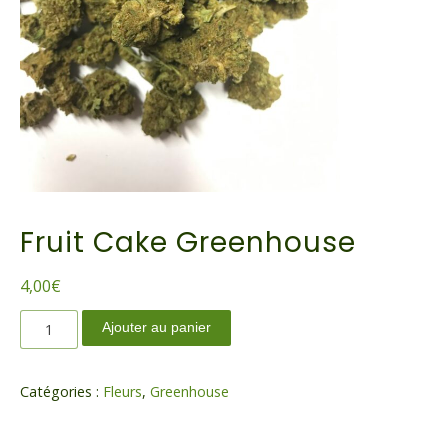
Fruit Cake Greenhouse
4,00
€
quantité
Ajouter au panier
de
Fruit
Cake
Catégories :
Fleurs
,
Greenhouse
Greenhouse