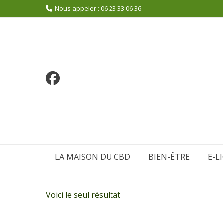
Aller
Nous appeler : 06 23 33 06 36
au
contenu
LA MAISON DU CBD
BIEN-ÊTRE
E-L
Voici le seul résultat