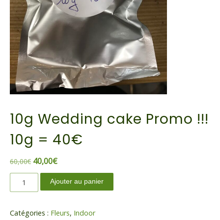
10g Wedding cake Promo !!!
10g = 40€
Le
Le
40,00
€
60,00
€
prix
prix
quantité
Ajouter au panier
initial
actuel
de
était :
est :
10g
60,00€.
40,00€.
Wedding
Catégories :
Fleurs
,
Indoor