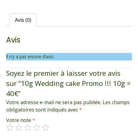
cake
Promo
!!!
Avis (0)
10g
=
Avis
40€
Il n’y a pas encore d’avis.
Soyez le premier à laisser votre avis
sur “10g Wedding cake Promo !!! 10g =
40€”
Votre adresse e-mail ne sera pas publiée.
Les champs
obligatoires sont indiqués avec
*
Votre note
*