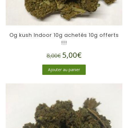
Og kush Indoor 10g achetés 10g offerts
!!!
Le
Le
5,00
€
8,00
€
prix
prix
initial
actuel
Ajouter au panier
était :
est :
8,00€.
5,00€.