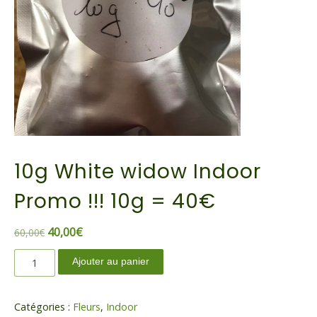
10g White widow Indoor
Promo !!! 10g = 40€
Le
Le
40,00
€
60,00
€
prix
prix
quantité
Ajouter au panier
initial
actuel
de
était :
est :
10g
60,00€.
40,00€.
White
Catégories :
Fleurs
,
Indoor