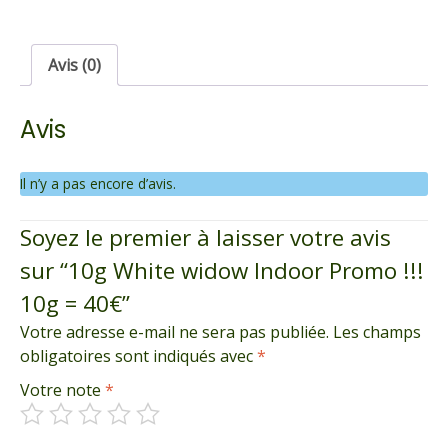
widow
Indoor
Promo
Avis (0)
!!!
10g
Avis
=
40€
Il n’y a pas encore d’avis.
Soyez le premier à laisser votre avis
sur “10g White widow Indoor Promo !!!
10g = 40€”
Votre adresse e-mail ne sera pas publiée.
Les champs
obligatoires sont indiqués avec
*
Votre note
*