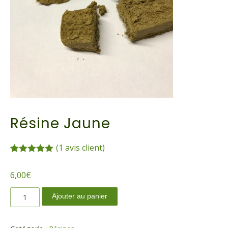
Résine Jaune
(
1
avis client)
Noté
1
5.00
sur 5
6,00
€
basé sur
notation
quantité
client
Ajouter au panier
de
Résine