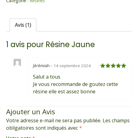
Jaune
Catégorie :
Résines
Avis (1)
1 avis pour
Résine Jaune
Jérémiah
–
14 septembre 2024
Note
5
sur
Salut a tous
5
Je vous recommande de goutez cette
résine elle est assez bonne
Ajouter un Avis
Votre adresse e-mail ne sera pas publiée.
Les champs
obligatoires sont indiqués avec
*