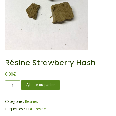
Résine Strawberry Hash
6,00
€
quantité
Ajouter au panier
de
Résine
Strawberry
Catégorie :
Résines
Hash
Étiquettes :
CBD
,
resine